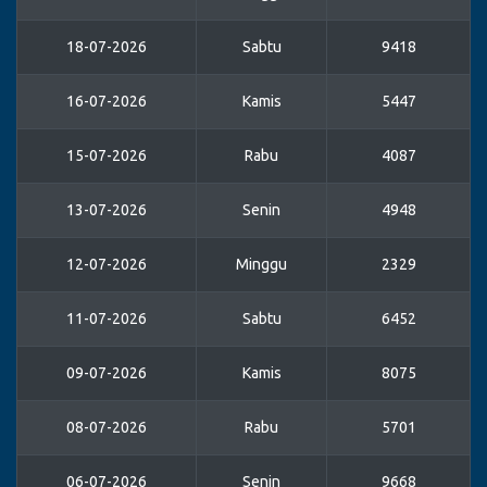
18-07-2026
Sabtu
9418
16-07-2026
Kamis
5447
15-07-2026
Rabu
4087
13-07-2026
Senin
4948
12-07-2026
Minggu
2329
11-07-2026
Sabtu
6452
09-07-2026
Kamis
8075
08-07-2026
Rabu
5701
06-07-2026
Senin
9668