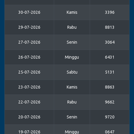
30-07-2026
Kamis
3396
29-07-2026
Rabu
8813
27-07-2026
Senin
3064
26-07-2026
Minggu
6431
25-07-2026
Sabtu
5131
23-07-2026
Kamis
8863
22-07-2026
Rabu
9662
20-07-2026
Senin
9720
19-07-2026
Minggu
0647