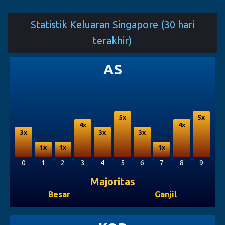
Statistik Keluaran Singapore (30 hari
terakhir)
AS
5x
5x
4x
4x
3x
3x
3x
1x
1x
1x
0
1
2
3
4
5
6
7
8
9
Majoritas
Besar
Ganjil