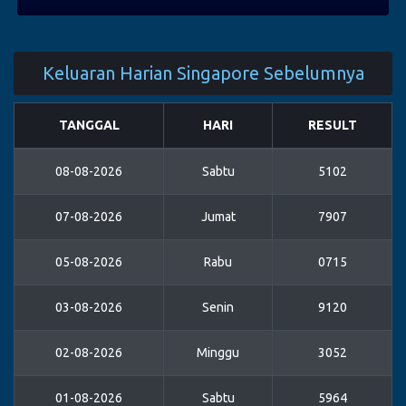
Keluaran Harian Singapore Sebelumnya
TANGGAL
HARI
RESULT
08-08-2026
Sabtu
5102
07-08-2026
Jumat
7907
05-08-2026
Rabu
0715
03-08-2026
Senin
9120
02-08-2026
Minggu
3052
01-08-2026
Sabtu
5964