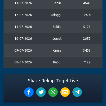
13-07-2026
Senin
4640
12-07-2026
Minggu
3974
11-07-2026
Sabtu
5178
10-07-2026
Jumat
2657
09-07-2026
Kamis
3453
08-07-2026
Rabu
7122
Share Rekap Togel Live