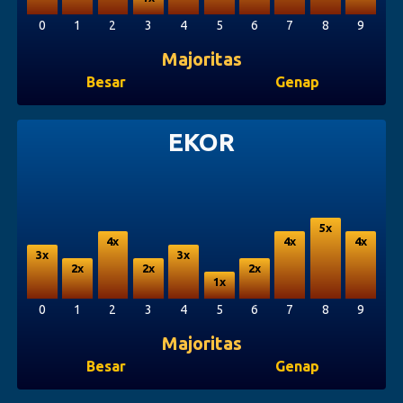
0
1
2
3
4
5
6
7
8
9
Majoritas
Besar
Genap
EKOR
5x
4x
4x
4x
3x
3x
2x
2x
2x
1x
0
1
2
3
4
5
6
7
8
9
Majoritas
Besar
Genap