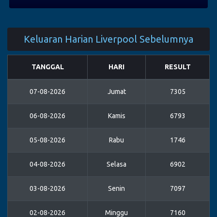
Keluaran Harian Liverpool Sebelumnya
TANGGAL
HARI
RESULT
07-08-2026
Jumat
7305
06-08-2026
Kamis
6793
05-08-2026
Rabu
1746
04-08-2026
Selasa
6902
03-08-2026
Senin
7097
02-08-2026
Minggu
7160