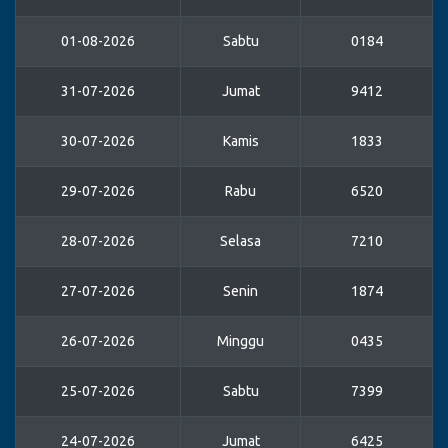
01-08-2026
Sabtu
0184
31-07-2026
Jumat
9412
30-07-2026
Kamis
1833
29-07-2026
Rabu
6520
28-07-2026
Selasa
7210
27-07-2026
Senin
1874
26-07-2026
Minggu
0435
25-07-2026
Sabtu
7399
24-07-2026
Jumat
6425