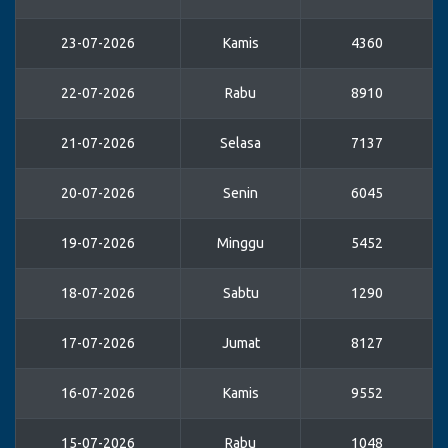
23-07-2026
Kamis
4360
22-07-2026
Rabu
8910
21-07-2026
Selasa
7137
20-07-2026
Senin
6045
19-07-2026
Minggu
5452
18-07-2026
Sabtu
1290
17-07-2026
Jumat
8127
16-07-2026
Kamis
9552
15-07-2026
Rabu
1048